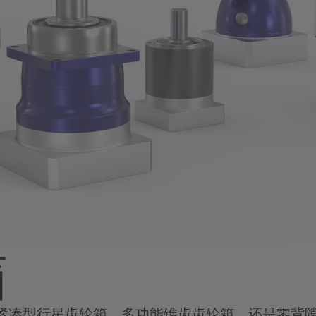
箱
凑型行星齿轮箱、多功能锥齿齿轮箱，还是零背隙的G