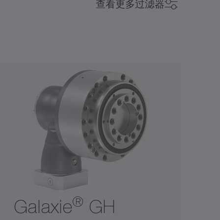
回程间隙（弧分）
查看更多过滤器
回程间隙（弧分）
空心轴
0
15
1
3
5
10
0
15
®
Galaxie
GH