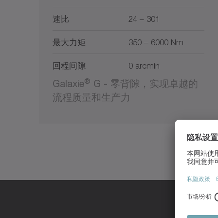
速比
24 – 301
最大力矩
350 – 6000 Nm
回程间隙
0 arcmin
®
Galaxie
G - 零背隙，实现卓越的
流程质量和生产力