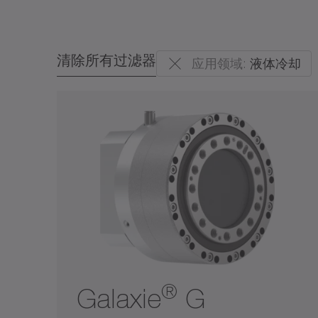
价格等级
价格等级
Coaxial gearboxes
清除所有过滤器
应用领域:
液体冷却
速比
Hollow shaft gearboxes
¥¥¥
速比
Right-angle gearboxes
1
5500
2
10
30
50
100
300
1
5500
®
Galaxie
G