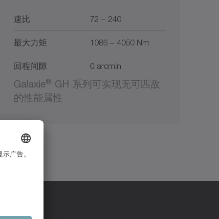
速比
72 – 240
最大力矩
1086 – 4050 Nm
回程间隙
0 arcmin
®
Galaxie
GH 系列可实现无可匹敌
的性能属性