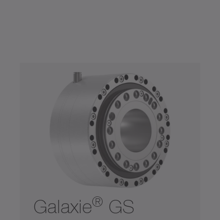
最大力矩（Nm）
最大力矩（Nm）
对流冷却
0
22000
液体冷却
300
900
2600
5800
11000
0
22000
防腐蚀
食品级润滑
®
Galaxie
GS