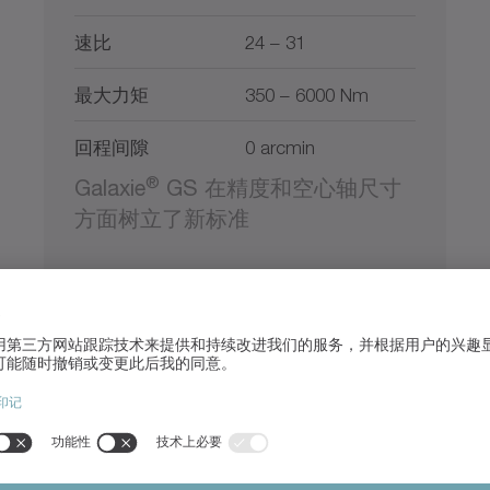
速比
24 – 31
最大力矩
350 – 6000 Nm
回程间隙
0 arcmin
®
Galaxie
GS 在精度和空心轴尺寸
方面树立了新标准