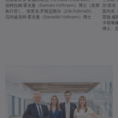
伯特拉姆·霍夫曼（Bertram Hoffmann）博士（首席
尔·容克（
执行官）、埃里克·罗斯迈斯尔（Erik Roßmeißl）、
雷内克（S
贝内迪克特·霍夫曼（Benedikt Hofmann）博士
雷德·威腾
卡塔琳娜·威
博士、尼科