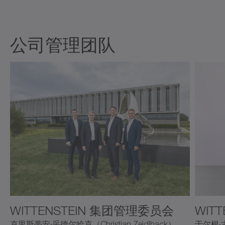
公司管理团队
WITTENSTEIN 集团管理委员会
WIT
克里斯蒂安·采德尔哈克（Christian Zeidlhack）、
于尔根·古