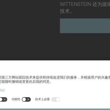
WITTENSTEIN 
技术。