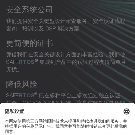
安全系统公司
我们提供安全关键型设计审查服务、安全认证流程
咨询、培训以及 BSP 解决方案。
更简便的证书
凭借我们在安全关键设计方面的丰富经验，我们使
®
RTOS
SAFE
集成到产品中的认证过程变得简单且
无忧。
降低风险
®
RTOS
SAFE
已在多种平台上多次通过独立认证，
符合 IEC61508-3 SIL3 标准，这是纯软件组件所能
达到的最高安全完整性等级（SIL）。