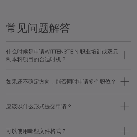
常见问题解答
什么时候是申请WITTENSTEIN 职业培训或双元
制本科项目的合适时机？
请尽早申请，这将让您对未来的规划更有把握，并能全身
心投入完成学业。当然，我们也欢迎您在最后时刻申请仍
如果还不确定方向，能否同时申请多个职位？
在招聘中的空缺职位。
由于某些职业培训与双元制本科项目在内容上较为相似，
您完全可以选择多方向尝试。因此，我们欢迎您提交不止
应该以什么形式提交申请？
一份申请，但请告知我们您的优先选择。如果您不确定哪
个方向真正适合自己，也欢迎随时来参加我们的实习。我
请使用我们的在线工具，您可以在每则招聘广告的对应链
们将与您一同规划您在WITTENSTEIN 的职业道路。
接中找到它，也同样适用于主动申请。使用该工具无需创
可以使用哪些文件格式？
建账户，只需提供一些基本信息即可，例如您的联系方