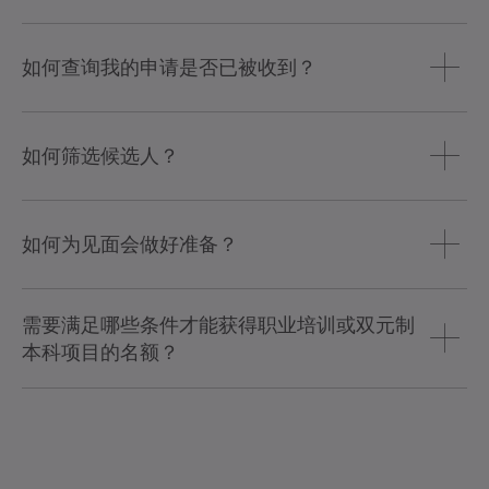
式、简历以及薪资期望。
请使用 .pdf、.doc、.docx 或 .rar 文件格式。ZIP 压缩包无
法处理。
如何查询我的申请是否已被收到？
您将在两个工作日内收到接收确认函。
如何筛选候选人？
一旦有意向，我们将邀请您参加见面会。这甚至可能是一
整天的活动，专门用于彼此深入了解。届时，您将对我们
如何为见面会做好准备？
的培训部门或专业领域形成初步印象，同时让您有机会进
一步向我们证明您的胜任能力，届时请向我们展示，您具
思考您的未来与理想职业：您对哪些领域特别感兴趣？您
备理想岗位所需的特质。
需要满足哪些条件才能获得职业培训或双元制
对培训或学业抱有怎样的期望？为什么您是我们正在寻找
的人？与亲友聊聊，梳理您想向我们提出的问题，或设想
本科项目的名额？
一下可能会被问到的问题。尝试明确自己的优势，并回顾
您已积累了哪些经验。请向我们展示，您已对
具体的职位描述中会详细介绍您需要具备哪些条件，此
WITTENSTEIN 公司及产品做过深入了解。
外，我们更看重的是您对所从事工作的热诚。