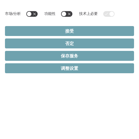
防腐蚀
卫生设计
查看更多过滤器
平键轴
价格等级
食品级润滑
价格等级
清除所有过滤器
法兰
应用领域:
食品级润滑
最大力矩（Nm）
¥
法兰空心轴
最大力矩（Nm）
¥¥
渐开线花键轴（DIN 5480）
0
22000
回程间隙（弧分）
¥¥¥
回程间隙（弧分）
盲孔空心轴
300
900
2600
5800
11000
0
22000
空心端输出带平键
0
15
速比
速比
空心轴连接面
1
3
5
10
0
15
1
5500
系统输出
2
10
30
50
100
300
1
5500
+
TP