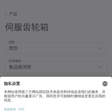
产品
伺服齿轮箱
类型
类型
应用领域
Coaxial gearboxes
食品级润滑
Hollow shaft gearboxes
输出形式
Hygienic Design
Right-angle gearboxes
输出形式
对流冷却
Worm gearboxes
两端输出
液体冷却
快速通道
for special environmental conditions
光轴