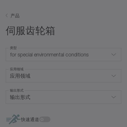
产品
伺服齿轮箱
类型
for special environmental conditions
应用领域
Backlash-free gearboxes
应用领域
Coaxial gearboxes
输出形式
Hygienic Design
Hollow shaft gearboxes
输出形式
防腐蚀
Right-angle gearboxes
两端输出
食品级润滑
快速通道
Worm gearboxes
光轴