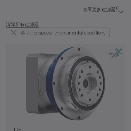
for special environmental conditions
查看更多过滤器
平键轴
价格等级
价格等级
卫生设计
清除所有过滤器
法兰
类型:
for special environmental conditions
最大力矩（Nm）
¥
法兰空心轴
最大力矩（Nm）
¥¥
渐开线花键轴（DIN 5480）
0
22000
回程间隙（弧分）
¥¥¥
回程间隙（弧分）
盲孔空心轴
300
900
2600
5800
11000
0
22000
空心端输出带平键
0
15
速比
速比
空心轴连接面
1
3
5
10
0
15
1
5500
系统输出
2
10
30
50
100
300
1
5500
+
TP